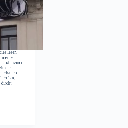
ies lesen,
h meine
1 und meinen
ie das
h erhalten
iert bin,
direkt