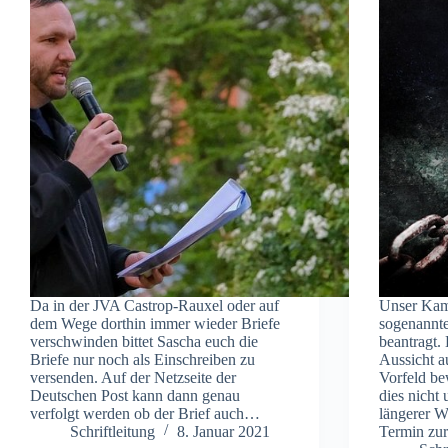
Da in der JVA Castrop-Rauxel oder auf
Unser Kame
dem Wege dorthin immer wieder Briefe
sogenannte
verschwinden bittet Sascha euch die
beantragt.
Briefe nur noch als Einschreiben zu
Aussicht au
versenden. Auf der Netzseite der
Vorfeld be
Deutschen Post kann dann genau
dies nicht
verfolgt werden ob der Brief auch…
längerer Wa
Schriftleitung
8. Januar 2021
Termin zu