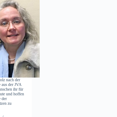
olz nach der
e aus der JVA
nschen ihr für
gute und hoffen
e der
tzen zu