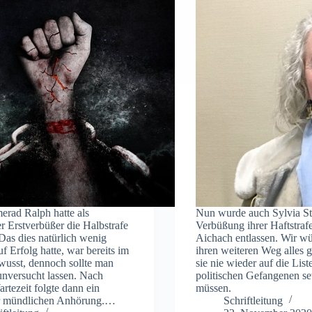
rad Ralph hatte als
Nun wurde auch Sylvia St
r Erstverbüßer die Halbstrafe
Verbüßung ihrer Haftstraf
 Das dies natürlich wenig
Aichach entlassen. Wir wü
f Erfolg hatte, war bereits im
ihren weiteren Weg alles 
wusst, dennoch sollte man
sie nie wieder auf die List
 unversucht lassen. Nach
politischen Gefangenen se
rtezeit folgte dann ein
müssen.
r mündlichen Anhörung.…
Schriftleitung