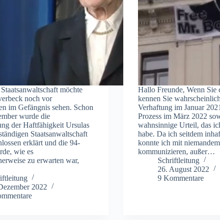
Staatsanwaltschaft möchte
Hallo Freunde, Wenn Sie d
verbeck noch vor
kennen Sie wahrscheinlic
en im Gefängnis sehen. Schon
Verhaftung im Januar 202
mber wurde die
Prozess im März 2022 sow
ng der Haftfähigkeit Ursulas
wahnsinnige Urteil, das ic
ständigen Staatsanwaltschaft
habe. Da ich seitdem inhaft
hlossen erklärt und die 94-
konnte ich mit niemandem 
rde, wie es
kommunizieren, außer…
herweise zu erwarten war,
Schriftleitung
26. August 2022
iftleitung
9 Kommentare
 Dezember 2022
ommentare