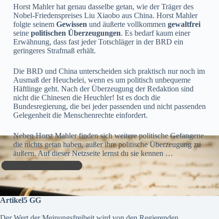
Horst Mahler hat genau dasselbe getan, wie der Träger des
Nobel-Friedenspreises Liu Xiaobo aus China. Horst Mahler
folgte seinem
Gewissen
und äußerte vollkommen
gewaltfrei
seine
politischen Überzeugungen
. Es bedarf kaum einer
Erwähnung, dass fast jeder Totschläger in der BRD ein
geringeres Strafmaß erhält.
Die BRD und China unterscheiden sich praktisch nur noch im
Ausmaß der Heuchelei, wenn es um politisch unbequeme
Häftlinge geht. Nach der Überzeugung der Redaktion sind
nicht die Chinesen die Heuchler! Ist es doch die
Bundesregierung, die bei jeder passenden und nicht passenden
Gelegenheit die Menschenrechte einfordert.
Neben Horst Mahler finden sich weitere politische Gefangene
die nichts getan haben, außer ihre politische Überzeugung zu
äußern. Auf dieser Netzseite lernst du sie kennen …
Schreibe den Gefangenen
Artikel5 GG
Der Wert der Meinungsfreiheit wird von den Regierenden