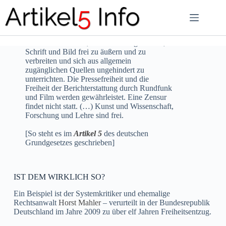
Zum
Inhalt
springen
Jeder hat das Recht, seine Meinung in Wort,
Schrift und Bild frei zu äußern und zu
verbreiten und sich aus allgemein
zugänglichen Quellen ungehindert zu
unterrichten. Die Pressefreiheit und die
Freiheit der Berichterstattung durch Rundfunk
und Film werden gewährleistet. Eine Zensur
findet nicht statt. (…) Kunst und Wissenschaft,
Forschung und Lehre sind frei.
[So steht es im
Artikel 5
des deutschen
Grundgesetzes geschrieben]
IST DEM WIRKLICH SO?
Ein Beispiel ist der Systemkritiker und ehemalige
Rechtsanwalt
Horst Mahler
– verurteilt in der Bundesrepublik
Deutschland im Jahre 2009 zu über elf Jahren Freiheitsentzug.