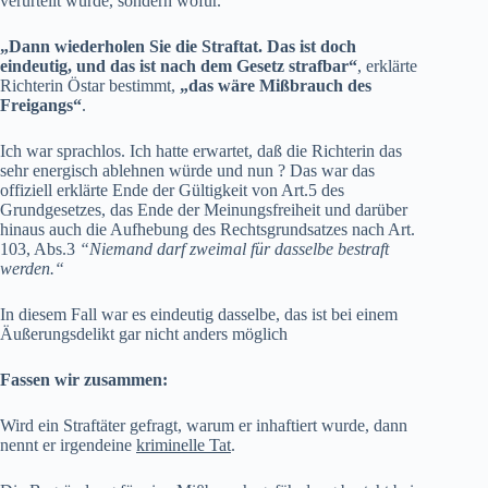
verurteilt wurde, sondern wofür.“
„Dann wiederholen Sie die Straftat. Das ist doch
eindeutig, und das ist nach dem Gesetz strafbar“
, erklärte
Richterin Östar bestimmt,
„das wäre Mißbrauch des
Freigangs“
.
Ich war sprachlos. Ich hatte erwartet, daß die Richterin das
sehr energisch ablehnen würde und nun ? Das war das
offiziell erklärte Ende der Gültigkeit von Art.5 des
Grundgesetzes, das Ende der Meinungsfreiheit und darüber
hinaus auch die Aufhebung des Rechtsgrundsatzes nach Art.
103, Abs.3
“Niemand darf zweimal für dasselbe bestraft
werden.“
In diesem Fall war es eindeutig dasselbe, das ist bei einem
Äußerungsdelikt gar nicht anders möglich
Fassen wir zusammen:
Wird ein Straftäter gefragt, warum er inhaftiert wurde, dann
nennt er irgendeine
kriminelle Tat
.