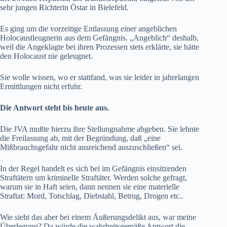
sehr jungen Richterin Östar in Bielefeld.
Es ging um die vorzeitige Entlassung einer angeblichen
Holocaustleugnerin aus dem Gefängnis. „Angeblich“ deshalb,
weil die Angeklagte bei ihren Prozessen stets erklärte, sie hätte
den Holocaust nie geleugnet.
Sie wolle wissen, wo er stattfand, was sie leider in jahrelangen
Ermittlungen nicht erfuhr.
Die Antwort steht bis heute aus.
Die JVA mußte hierzu ihre Stellungnahme abgeben. Sie lehnte
die Freilassung ab, mit der Begründung, daß „eine
Mißbrauchsgefahr nicht ausreichend auszuschließen“ sei.
In der Regel handelt es sich bei im Gefängnis einsitzenden
Straftätern um kriminelle Straftäter. Werden solche gefragt,
warum sie in Haft seien, dann nennen sie eine materielle
Straftat: Mord, Totschlag, Diebstahl, Betrug, Drogen etc..
Wie sieht das aber bei einem Äußerungsdelikt aus, war meine
Überlegung? Da würde die wahrheitsgemäße Antwort die