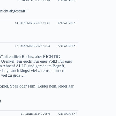
31. AUGUST 2022 / 15:16
ANTWORTEN
icht abgestraft !
14. DEZEMBER 2022 / 9:41
ANTWORTEN
17. DEZEMBER 2022 / 5:23
ANTWORTEN
 Wählt endlich Rechts, aber RICHTIG
Urenkel! Für euch! Für euer Volk! Für euer
ren Ahnen! ALLE sind gerade im Begriff,
e Lage auch längst viel zu ernst – unsere
e viel zu groß….
Spiel, Spaß oder Film! Leider nein, leider gar
!
21. MÄRZ 2024 / 20:46
ANTWORTEN