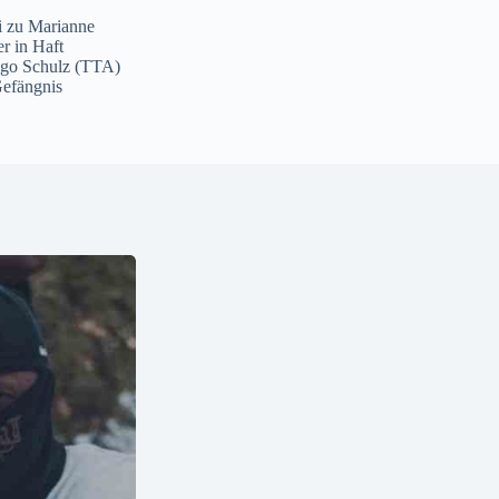
i
zu
Marianne
er in Haft
ngo Schulz (TTA)
Gefängnis