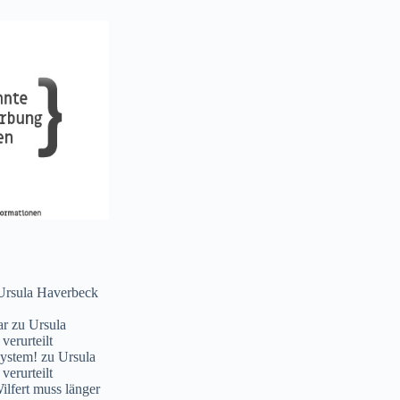
Ursula Haverbeck
ar
zu
Ursula
verurteilt
System!
zu
Ursula
verurteilt
lfert muss länger