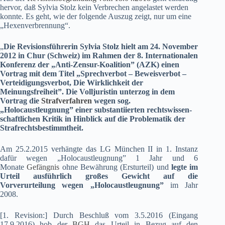
hervor, daß Sylvia Stolz kein Verbrechen angelastet werden
konnte. Es geht, wie der folgende Auszug zeigt, nur um eine
„Hexenverbrennung“.
„
Die Revisionsführerin Sylvia Stolz hielt am 24. November
2012 in Chur (Schweiz) im Rahmen der 8. Internationalen
Konferenz der „Anti-Zensur-Koalition” (AZK) einen
Vortrag mit dem Titel „Sprechverbot – Beweisverbot –
Verteidigungsverbot, Die Wirklichkeit der
Meinungsfreiheit”.
D
ie Volljuristin
unterzog
in dem
Vortrag die
Strafverfahren
wegen sog.
„Holocaustleugnung” einer
substantiierten
rechtswissen-
schaftlichen Kritik
in Hinblick
auf die Problematik der
Strafrechtsbestimmtheit.
Am 25.2.2015 verhängte das LG München II in 1. Instanz
dafür wegen „Holocaustleugnung” 1 Jahr und 6
Monate
Gefängnis
ohne Bewährung (Ersturteil) und
legte
im
Urteil ausführlich
großes Gewicht auf die
Vorverurteilung
wegen „Holocaustleugnung”
im Jahr
2008.
[1. Revision:] Durch Beschluß vom 3.5.2016 (Eingang
17.9.2016) hob der
BGH
das Urteil in Bezug auf den