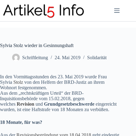
Zum
Inhalt
springen
Sylvia Stolz wieder in Gesinnungshaft
Schriftleitung
24. Mai 2019
Solidarität
In den Vormittagsstunden des 23. Mai 2019 wurde Frau
Sylvia
Stolz
von den Helfern der BRD-Justiz an ihrem
Wohnort festgenommen.
Aus dem „rechtskräftigen Urteil“ der BRD-
Inquisitionsbehörde vom 15.02.2018, gegen
welches
Revision
und
Grundgesetzbeschwerde
eingereicht
wurden, ist eine Haftstrafe von 18 Monaten zu verbüßen.
18 Monate, für was?
Aus der
Revisionsbegründung vom 18.04.2018
geht eindeutig