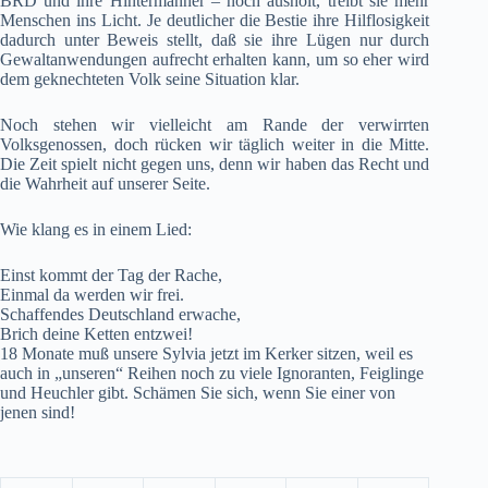
BRD und ihre Hintermänner – noch ausholt, treibt sie mehr
Menschen ins Licht. Je deutlicher die Bestie ihre Hilflosigkeit
dadurch unter Beweis stellt, daß sie ihre Lügen nur durch
Gewaltanwendungen aufrecht erhalten kann, um so eher wird
dem geknechteten Volk seine Situation klar.
Noch stehen wir vielleicht am Rande der verwirrten
Volksgenossen, doch rücken wir täglich weiter in die Mitte.
Die Zeit spielt nicht gegen uns, denn wir haben das Recht und
die Wahrheit auf unserer Seite.
Wie klang es in einem Lied:
Einst kommt der Tag der Rache,
Einmal da werden wir frei.
Schaffendes Deutschland erwache,
Brich deine Ketten entzwei!
18 Monate muß unsere Sylvia jetzt im Kerker sitzen, weil es
auch in „unseren“ Reihen noch zu viele Ignoranten, Feiglinge
und Heuchler gibt. Schämen Sie sich, wenn Sie einer von
jenen sind!