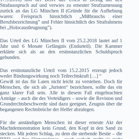
Strafausspruch auf und verwies zu erneuter Strafzumessung
zurück an das LG München II (Gründe für die Aufhebung
waren: Freispruch hinsichtlich „Mißbrauchs einer
Berufsbezeichnung” und Fehler hinsichtlich des Strafrahmens
bei „Holocaustleugnung”).
Das Urteil des LG München II vom 25.2.2018 lautet auf 1
Jahr und 6 Monate Gefängnis (Endurteil). Die Kammer
erklärte sich als an den erstinstanzlichen Schuldspruch
gebunden.
Das erstinstanzliche Urteil vom 15.2.2015 erzeugt jedoch
weder Bindungswirkung noch Teilrechtskraft […] “
Gewiß ist das für Laien nicht leicht zu verstehen. Doch für
Menschen, die sich als „Juristen“ bezeichnen, sollte das ein
ganz klarer Fall sein. Alle in diesem Fall eingebrachten
Anträge – auch die des Verteidigers – sowie die Revision und
Grundrechtsbeschwerde sind dazu geeignet, Zeugnis über die
begangenen Rechtsbrüche der Helfer abzulegen.
Für die anständigen Menschen ist dieser erneute Akt der
Machtdemonstration kein Grund, den Kopf in den Sand zu
stecken. Mit jedem Schlag, zu dem die sterbende Bestie – die