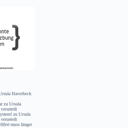
Ursula Haverbeck
ar
zu
Ursula
verurteilt
System!
zu
Ursula
verurteilt
lfert muss länger