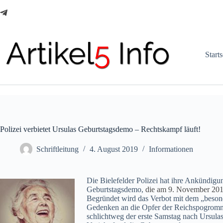
Zum
Inhalt
springen
Starts
Polizei verbietet Ursulas Geburtstagsdemo – Rechtskampf läuft!
Schriftleitung
4. August 2019
Informationen
Die Bielefelder Polizei hat ihre Ankündigu
Geburtstagsdemo,
die am 9. November 2019 
Begründet wird das Verbot mit dem „besond
Gedenken an die Opfer der Reichspogromnach
schlichtweg der erste Samstag nach Ursula