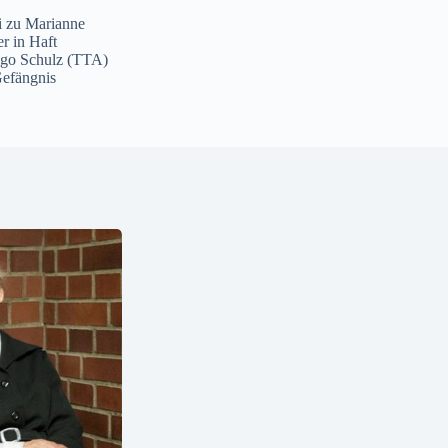
i
zu
Marianne
er in Haft
ngo Schulz (TTA)
Gefängnis