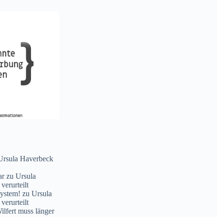
Ursula Haverbeck
ar
zu
Ursula
verurteilt
System!
zu
Ursula
verurteilt
lfert muss länger