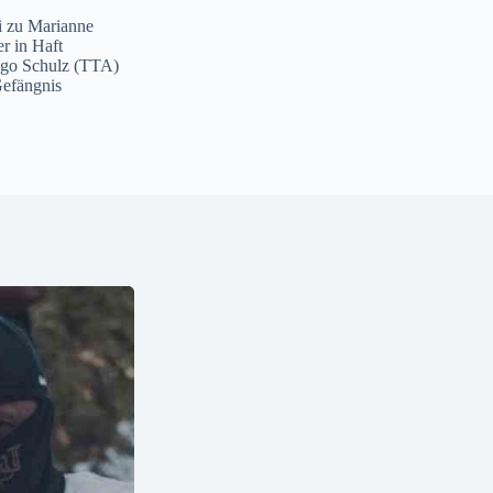
i
zu
Marianne
er in Haft
ngo Schulz (TTA)
Gefängnis